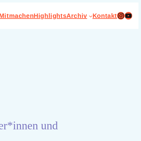
Instag
You
Mitmachen
Highlights
Archiv
Kontakt
er*innen und