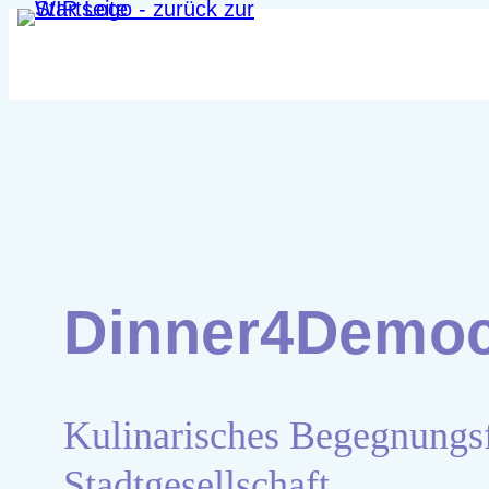
Zum
Inhalt
springen
Dinner4Democ
Kulinarisches Begegnungs
Stadtgesellschaft