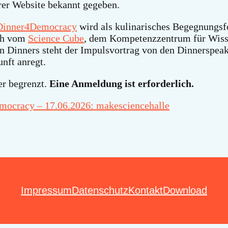
rer Website bekannt gegeben.
Dinner4Democracy
wird als kulinarisches Begegnungs
ich vom
Science Cube
, dem Kompetenzzentrum für Wiss
den Dinners steht der Impulsvortrag von den Dinnerspe
nft anregt.
er begrenzt.
Eine Anmeldung ist erforderlich.
ocracy – 17.06.2026: makesciencehalle
Impressum
Datenschutz
Kontakt
Download