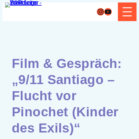
Zum
Instagram
YouTube
Inhalt
springen
Film & Gespräch:
„9/11 Santiago –
Flucht vor
Pinochet (Kinder
des Exils)“