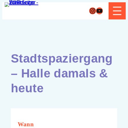
Zum
Instagram
YouTube
Inhalt
springen
Stadtspaziergang
– Halle damals &
heute
Wann