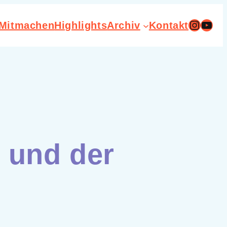
Instag
You
Mitmachen
Highlights
Archiv
Kontakt
 und der