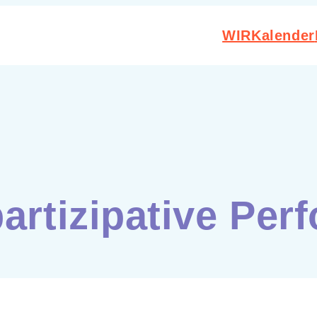
WIR
Kalender
partizipative Pe