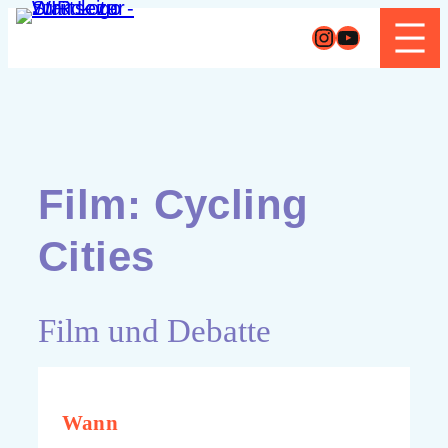
Zum
Instagram
YouTube
Inhalt
springen
Film: Cycling
Cities
Film und Debatte
Wann