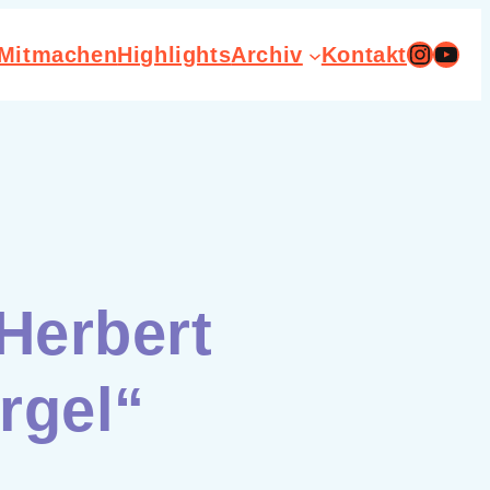
Instag
You
Mitmachen
Highlights
Archiv
Kontakt
Herbert
rgel“