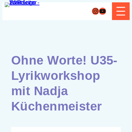
Zum
Instagram
YouTube
Inhalt
springen
Ohne Worte! U35-
Lyrikworkshop
mit Nadja
Küchenmeister