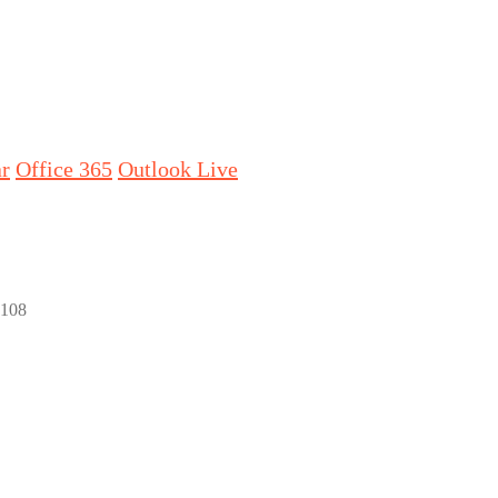
ar
Office 365
Outlook Live
6108