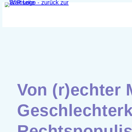
Zum
Inhalt
springen
Von (r)echter 
Geschlechterk
Rechtspopulis