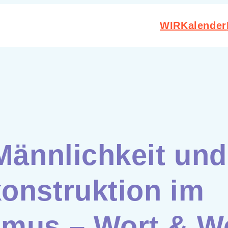
WIR
Kalender
Männlichkeit und
onstruktion im
mus – Wort & We