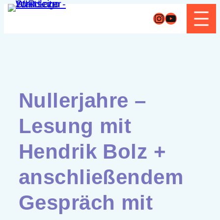
Zum
Instagram
YouTube
Inhalt
springen
Nullerjahre –
Lesung mit
Hendrik Bolz +
anschließendem
Gespräch mit